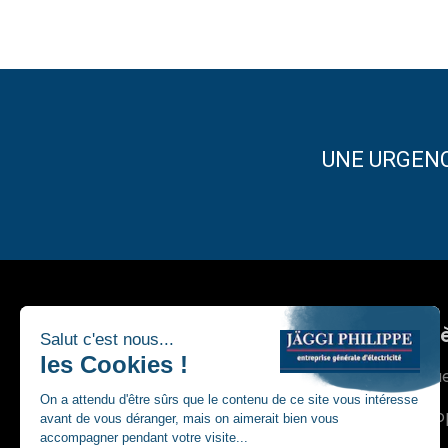
UNE URGEN
Accè
Accue
A pro
Depuis 20 ans, l’entreprise Jäggi
répond aux besoins d’une large