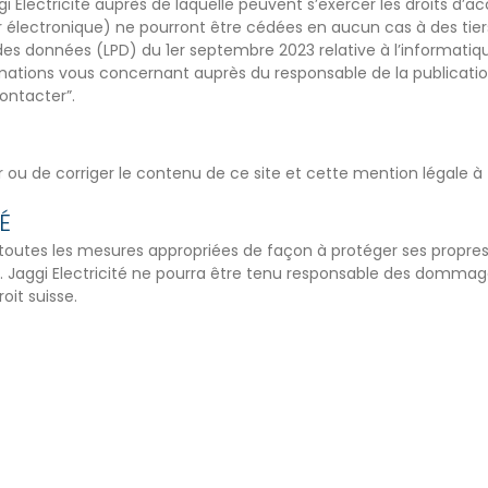
 Electricité auprès de laquelle peuvent s’exercer les droits d’acc
er électronique) ne pourront être cédées en aucun cas à des ti
s données (LPD) du 1er septembre 2023 relative à l’informatique,
rmations vous concernant auprès du responsable de la publication
ontacter”.
ier ou de corriger le contenu de ce site et cette mention légale 
É
dre toutes les mesures appropriées de façon à protéger ses propr
et. Jaggi Electricité ne pourra être tenu responsable des dommage
roit suisse.